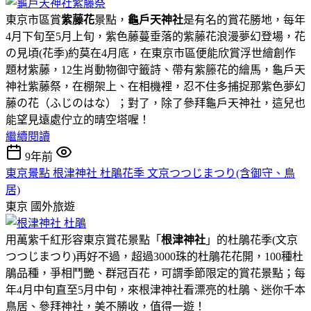
東京市區賞
紫藤花
景點，
龜戶天神社
是有名的賞花勝地，每年
4月下旬至5月上旬，紫色藤蔓垂落的紫藤花浪漫夢幻登場，花
の見頃(花季)約莫在4月底，在東京市區便能欣賞浮世繪創作
題材紫藤，12生肖動物御守籤詩、帶有紫籐花的繪馬，龜戶天
神社紫藤祭，在棚架上、在相機裡，忍不住多捕捉那紫色夢幻
藤の花（ふじのはな）；對了，除了參拜龜戶天神社，這兒也
能望見遠處佇立的晴空塔喔！
繼續閱讀
9年前
東京景點 根津神社 杜鵑花季 文京つつじまつり(含御守、鳥
居)
東京
國外旅遊
用萬紫千紅形容東京賞花景點「
根津神社
」的杜鵑花季(文京
つつじまつり)再好不過，超過3000珠的杜鵑花花開，100種杜
鵑品種，爭相鬥艷、群冠百花，可謂季節限定的賞花景點；每
年4月中旬直至5月中旬，來根津神社看漂亮的杜鵑、迷你千本
鳥居、參拜神社，美不勝收，值得一遊！