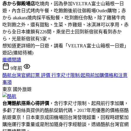
赤から御殿場店
吃燒肉，因為參加VELTRA富士山箱根一日
遊，內含日式烤肉午餐，吃飽飽後前往御殿場Outlet購物；赤
から akakara燒肉採平板點餐，吃到飽任你點，除了雞豬牛肉
吃到飽之外，還有甜點、生菜、炸雞翅、冰淇淋可以享用，赤
から全日本連鎖有226間，乘坐巴士回到新宿就有看到赤か
ら，光是新宿就有5家。
想知道更詳細的一日遊，請看「VELTRA富士山箱根一日遊」
遊記(連結待補)
繼續閱讀
9年前
酷航台灣官網訂票 評價 行李尺寸限制/起飛前加購價格和注意
事項
東京
國外旅遊
台灣酷航搭乘心得評價
，含行李尺寸限制、起飛前行李加購，
多虧了粉絲頁提供的酷航促銷代碼，2017年用優惠的價格搭酷
航遊東京！日本東京成田機場回台灣發現超重，回程時趕緊加
購拖運行李重量或是附加隨身行李經驗談，透過酷航台灣官網