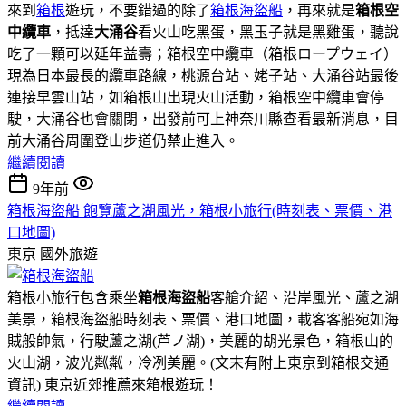
來到
箱根
遊玩，不要錯過的除了
箱根海盜船
，再來就是
箱根空
中纜車
，抵達
大涌谷
看火山吃黑蛋，黑玉子就是黑雞蛋，聽說
吃了一顆可以延年益壽；箱根空中纜車（箱根ロープウェイ）
現為日本最長的纜車路線，桃源台站、姥子站、大涌谷站最後
連接早雲山站，如箱根山出現火山活動，箱根空中纜車會停
駛，大涌谷也會關閉，出發前可上神奈川縣查看最新消息，目
前大涌谷周圍登山步道仍禁止進入。
繼續閱讀
9年前
箱根海盜船 飽覽蘆之湖風光，箱根小旅行(時刻表、票價、港
口地圖)
東京
國外旅遊
箱根小旅行包含乘坐
箱根海盜船
客艙介紹、沿岸風光、蘆之湖
美景，箱根海盜船時刻表、票價、港口地圖，載客客船宛如海
賊般帥氣，行駛蘆之湖(芦ノ湖)，美麗的胡光景色，箱根山的
火山湖，波光粼粼，冷冽美麗。(文末有附上東京到箱根交通
資訊) 東京近郊推薦來箱根遊玩！