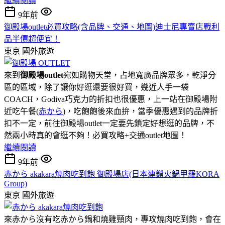
繼續閱讀
9年前
御殿場outlet必買攻略(含品牌、交通、地圖)迪士尼專賣店戰利
品半價超便宜！
東京
國外旅遊
來到
御殿場outlet
宛如購物天堂，占地寬廣品牌眾多，乾淨分
區的區域，除了讓你好逛還要很好買，幾近人手一袋
COACH，Godiva巧克力的折扣也很優惠，上一站在御殿場附
近吃午餐(
赤から
)，吃飽飽後來血拚，當季優惠遇到的品牌折
扣不一定，前往御殿場outlet一定要先鎖定好想逛的品牌，不
然兩小時真的會逛不夠！必買攻略+交通outlet地圖！
繼續閱讀
9年前
赤から akakara燒肉吃到飽 御殿場店(日本連鎖火鍋甲羅KORA
Group)
東京
國外旅遊
來赤から沒有吃赤から鍋和燒雞頸肉，專攻燒肉吃到飽，會在