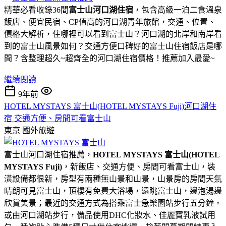
精華必看收錄36間
富士山河口湖住宿
，包含高級一泊二食溫泉
飯店、便宜民宿、CP值高的河口湖青年旅館，交通、位置、
價格大解析，住哪裡可以看到富士山？河口湖的北岸和南岸看
到的富士山風景如何？交通方便口碑好的富士山住宿飯店是哪
間？含整理超久~超齊全的河口湖住宿價格！推薦加入最愛~
繼續閱讀
9年前
HOTEL MYSTAYS 富士山(HOTEL MYSTAYS Fuji)河口湖住
宿 交通方便、房間可看富士山
東京
國外旅遊
富士山河口湖住宿推薦，
HOTEL MYSTAYS 富士山(HOTEL
MYSTAYS Fuji)
，新飯店、交通方便、房間可看富士山，裝
潢設備都很新，房型有兩種無山景和山景，山景房的房間天氣
晴朗可見富士山，頂樓有免費大浴場，遠眺富士山，邊泡湯邊
欣賞美景；最近的交通方式為搭乘富士急樂園站步行五分鐘，
或由河口湖站步行，備品使用DHC化妝水、佳麗寶乳液試用