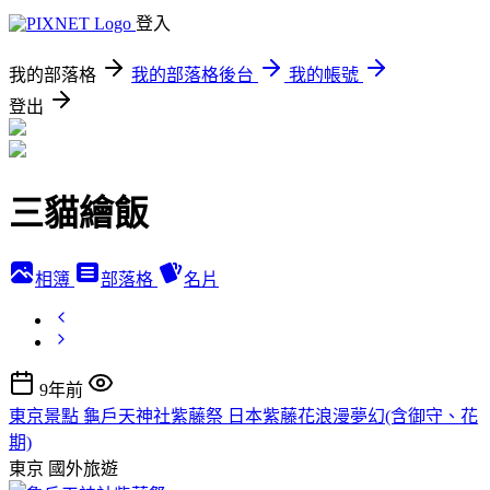
登入
我的部落格
我的部落格後台
我的帳號
登出
三貓繪飯
相簿
部落格
名片
9年前
東京景點 龜戶天神社紫藤祭 日本紫藤花浪漫夢幻(含御守、花
期)
東京
國外旅遊