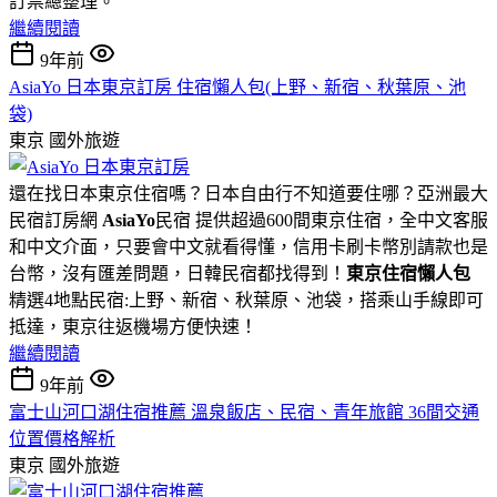
訂票總整理。
繼續閱讀
9年前
AsiaYo 日本東京訂房 住宿懶人包(上野、新宿、秋葉原、池
袋)
東京
國外旅遊
還在找日本東京住宿嗎？日本自由行不知道要住哪？亞洲最大
民宿訂房網
AsiaYo
民宿 提供超過600間東京住宿，全中文客服
和中文介面，只要會中文就看得懂，信用卡刷卡幣別請款也是
台幣，沒有匯差問題，日韓民宿都找得到！
東京住宿懶人包
精選4地點民宿:上野、新宿、秋葉原、池袋，搭乘山手線即可
抵達，東京往返機場方便快速！
繼續閱讀
9年前
富士山河口湖住宿推薦 溫泉飯店、民宿、青年旅館 36間交通
位置價格解析
東京
國外旅遊