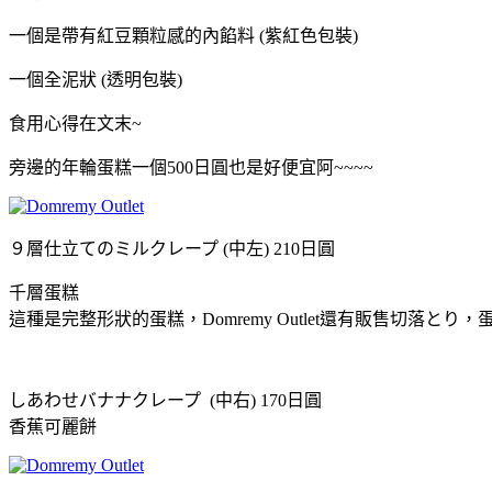
一個是帶有紅豆顆粒感的內餡料 (紫紅色包裝)
一個全泥狀 (透明包裝)
食用心得在文末~
旁邊的年輪蛋糕一個500日圓也是好便宜阿~~~~
９層仕立てのミルクレープ (中左) 210日圓
千層蛋糕
這種是完整形狀的蛋糕，Domremy Outlet還有販售切落
しあわせバナナクレープ (中右) 170日圓
香蕉可麗餅