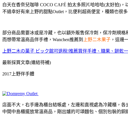
白天在香奈兒咖啡 COCO CAFÉ 拍太多照片哈哈哈(太好拍)，
不過幸好有來上野的甜點Outlet，比便利超商便宜，種類也很
部分商品需要冰或是冷藏，也以額外販售保冷劑，保冷劑規格
而想帶常溫商品伴手禮，Wanchen推薦到
上野二木果子
，這邊一
上野二木の菓子 ビック館可退稅!推薦買伴手禮、糖果、餅乾一
最新採買文章(連結待補)
2017上野伴手體
店面不大，右手邊為櫃台結帳處，左邊和直視處為冷藏櫃，各
中間中島櫃擺放常溫商品，剛出爐的可頌麵包、個別包裝的銅