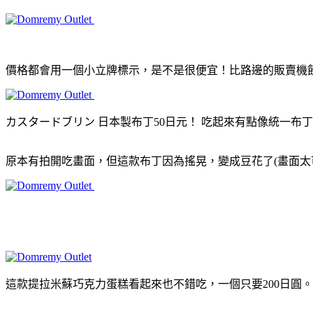
價格都會用一個小立牌標示，是不是很便宜！比路邊的販賣機飲
カスタードブリン 日本製布丁50日元！ 吃起來有點像統一布
原本有拍開吃畫面，但這款布丁因為搖晃，變成豆花了(畫面太
這款提拉米蘇巧克力蛋糕看起來也不錯吃，一個只要200日圓。