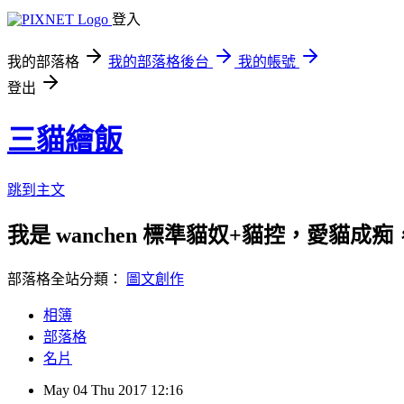
登入
我的部落格
我的部落格後台
我的帳號
登出
三貓繪飯
跳到主文
我是 wanchen 標準貓奴+貓控，愛貓成痴，喜
部落格全站分類：
圖文創作
相簿
部落格
名片
May
04
Thu
2017
12:16