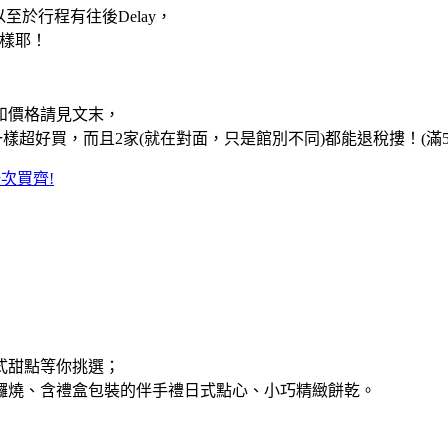
以至於行程有往後Delay，
多樣耶！
和價格請見文末，
樣超好買，而且2家(就在對面，只是館別不同)都能退稅摟！(滿54
次買齊!
式甜點等你挑選；
鑼燒、含禮盒包裝的伴手禮日式點心、小巧精緻餅乾。