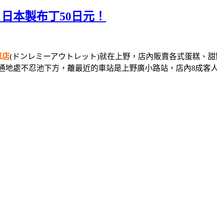
let 日本製布丁50日元！
忍店
(ドンレミーアウトレット)就在上野，店內販賣各式蛋糕、
tlet交通地處不忍池下方，離最近的車站是上野廣小路站，店內8