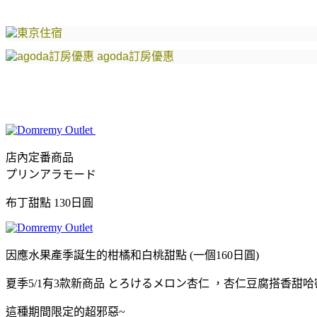
agoda訂房優惠
店內定番商品
プリンアラモード
布丁甜點 130日圓
因應水果產季誕生的柑橘和白桃甜點 (一個160日圓)
夏季5/1有3款新商品 とろけるメロン杏仁 ，杏仁豆腐搭香
這種期間限定的超邪惡~