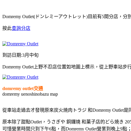
Domremy Outlet(ドンレミーアウトレット)目前有5間分店，分別是高崎店
按此
查詢分店
到訪日期:3月中旬
Domremy Outlet上野不忍店位置如地圖上標示，從上野
domremy outlet交通
domremy uenoshinobazu map
從車站走過去才發現原來炭火焼肉トラジ 和Domremy Outlet是同
原本除了甜點Outlet，うさぎや 銅鑼燒 和菓子店的どら焼き 205
可惜營業時間只到下午6點，而Domremy Outlet營業到晚上9點