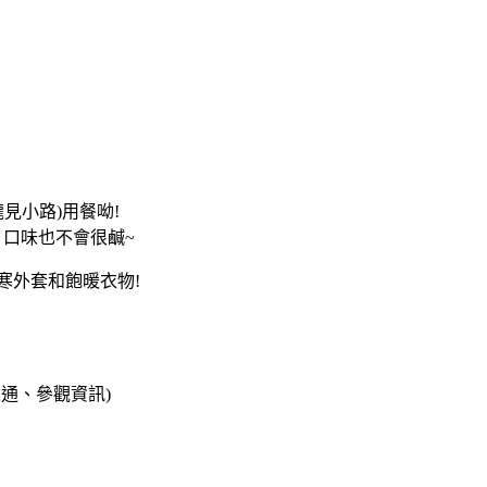
見小路)用餐呦!
，口味也不會很鹹~
寒外套和飽暖衣物!
交通、參觀資訊)