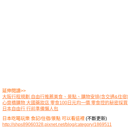
延伸閱讀>>
大阪行程規劃 自由行推薦美食、景點、購物安排(含交通&住宿
心齋橋購物 大國藥妝店 零食100日元均一價 零食控的秘密採買
日本自由行 行前準備懶人包
日本吃喝玩樂 食記/住宿/景點 可以看這裡
(不斷更新)
http://shps89060328.pixnet.net/blog/category/1869511