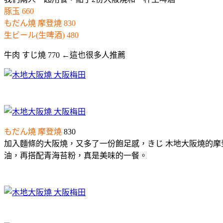
豚玉 660
もだん燒 摩登燒 830
生ビール(生啤酒) 480
牛肉 すじ燒 770 ←這也很多人推薦
もだん燒 摩登燒
830
加入麵條的大阪燒，又多了一份飽足感，きじ 木地大阪燒的
油，再搭配青海苔粉，真是美味的一餐。