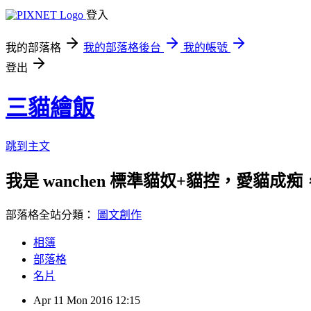
登入
我的部落格
我的部落格後台
我的帳號
登出
三貓繪飯
跳到主文
我是 wanchen 標準貓奴+貓控，愛貓成痴，喜
部落格全站分類：
圖文創作
相簿
部落格
名片
Apr
11
Mon
2016
12:15