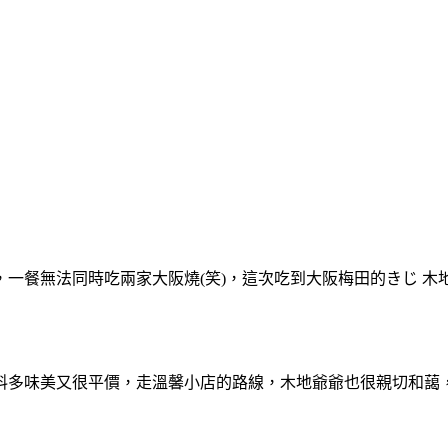
一餐無法同時吃兩家大阪燒(笑)，這次吃到大阪梅田的きじ 
料多味美又很平價，走溫馨小店的路線，木地爺爺也很親切和藹