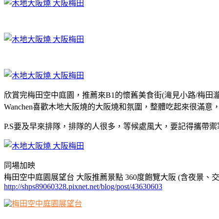
欣賞完梅田空中庭園，推薦來B1的懷舊美食街(滝見小路/梅田瀧
Wanchen喜歡木地大阪燒的大阪燒和氛圍，整體吃起來很滿意
P.S要及早來排隊，排隊的人很多，等候處風大，要記得攜帶禦
同場加映
梅田空中庭園展望台 大阪推薦景點 360度飽覽大阪 (含夜景、
http://shps89060328.pixnet.net/blog/post/43630603