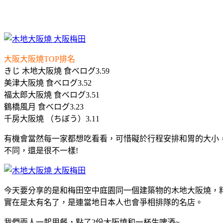
大阪大阪燒TOP排名
きじ 木地大阪燒 食べログ3.59
美津大阪燒 食べログ3.52
福太郎大阪燒 食べログ3.51
鶴橋風月 食べログ3.23
千房大阪燒 （ちぼう）3.11
有機會當然每一家都想吃看看，可惜礙於行程安排和胃的大小，
不同，還是很不一樣!
今天要分享的是和梅田空中庭園同一個建築物的木地大阪燒，
實在是太有名了，是連當地日本人也會爭相排隊的名店。
我們兩人一起用餐，點了2份大阪燒和一杯生啤酒~