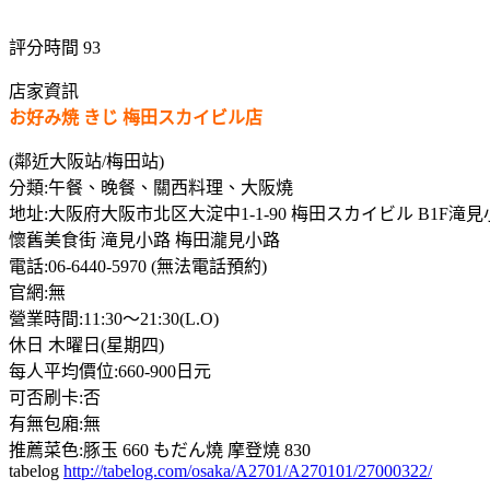
評分時間 93
店家資訊
お好み焼 きじ 梅田スカイビル店
(鄰近大阪站/梅田站)
分類:午餐、晚餐、關西料理、大阪燒
地址:大阪府大阪市北区大淀中1-1-90 梅田スカイビル B1F滝
懷舊美食街 滝見小路 梅田瀧見小路
電話:06-6440-5970 (無法電話預約)
官網:無
營業時間:11:30～21:30(L.O)
休日 木曜日(星期四)
每人平均價位:660-900日元
可否刷卡:否
有無包廂:無
推薦菜色:豚玉 660 もだん燒 摩登燒 830
tabelog
http://tabelog.com/osaka/A2701/A270101/27000322/