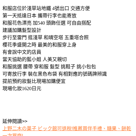
和服店位於淺草站地鐵 4號出口 交通方便
第一天抵達日本 攜帶行李也能寄放
和服花色漂亮 加540 頭飾任選 可自由搭配
建議加購髮型設計
步行至雷門 逛淺草 和晴空塔 五重塔合照
櫻花季盛開之時 最美的和服穿上身
有會說中文的店員
當天協助的藍小姐 人美又親切
和服挑選 腰帶 穿和服 髮型 挑鞋子 挑小包包
可寄放行李 裝在黑色布袋 有相對應的號碼牌辨識
提前預約妝髮比現場加購便宜
現場化妝1620日元
延伸閱讀>>
上野二木の菓子 ビック館可退稅!推薦買伴手禮、糖果、餅乾
一次買齊!