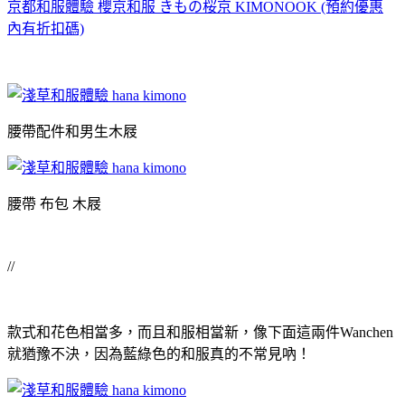
京都和服體驗 櫻京和服 きもの桜京 KIMONOOK (預約優惠
內有折扣碼)
腰帶配件和男生木屐
腰帶 布包 木屐
//
款式和花色相當多，而且和服相當新，像下面這兩件Wanchen
就猶豫不決，因為藍綠色的和服真的不常見吶！