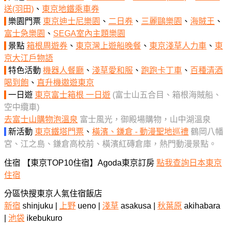
送(羽田)
、
東京地鐵乘車券
樂園門票
東京迪士尼樂園
、
二日券
、
三麗鷗樂園
、
海賊王
、
富士急樂園
、
SEGA室內主題樂園
景點
箱根周遊券
、
東京灣上遊船晚餐
、
東京淺草人力車
、
東
京大江戶物語
特色活動
機器人餐廳
、
淺草愛和服
、
跑跑卡丁車
、
百種清酒
喝到飽
、
直升機遨遊東京
一日遊
東京富士箱根 一日遊
(富士山五合目、箱根海賊船、
空中纜車)
去富士山購物泡溫泉
富士風光，御殿場購物，山中湖溫泉
新活動
東京鐵塔門票
、
橫濱、鎌倉 - 動漫聖地巡禮
鶴岡八幡
宮、江之島、鎌倉高校前、橫濱紅磚倉庫，熱門動漫景點。
住宿 【東京TOP10住宿】Agoda東京訂房
點我查詢日本東京
住宿
分區快搜東京人氣住宿飯店
新宿
shinjuku |
上野
ueno |
淺草
asakusa |
秋葉原
akihabara
|
池袋
ikebukuro