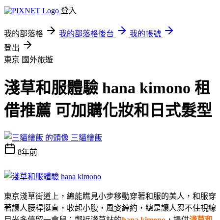
登入
我的部落格
我的部落格後台
我的帳號
登出
東京
國外旅遊
淺草和服體驗 hana kimono 租
借推薦 可加購化妝和日式髮型
三貓繪飯
8年前
東京淺草街道上，總能瞧見小步移動穿著和服的美人，和服穿
著讓人腰桿挺直，收起小腹，風姿綽約，總是讓人忍不住視線
目光多停留一會兒；鄰近淺草站的
hana kimono
，提供
淺草和