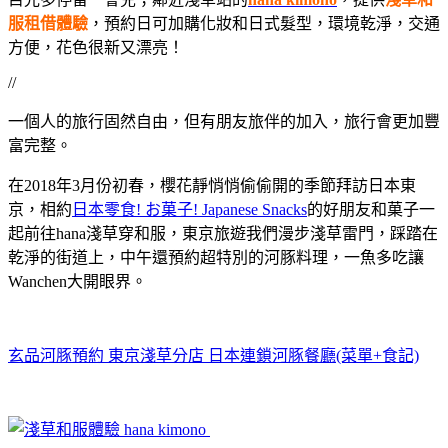
服租借體驗
，預約日可加購化妝和日式髮型，環境乾淨，交通
方便，花色很新又漂亮！
//
一個人的旅行固然自由，但有朋友旅伴的加入，旅行會更加豐
富完整。
在2018年3月份初春，櫻花靜悄悄偷偷開的季節拜訪日本東
京，相約
日本零食! お菓子! Japanese Snacks
的好朋友和菓子一
起前往hana淺草穿和服，東京旅遊我們漫步淺草雷門，踩踏在
乾淨的街道上，中午還預約超特別的河豚料理，一魚多吃讓
Wanchen大開眼界。
玄品河豚預約 東京淺草分店 日本連鎖河豚餐廳(菜單+食記)