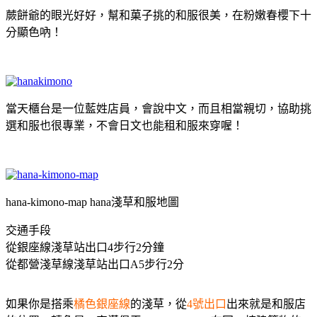
蕨餅爺的眼光好好，幫和菓子挑的和服很美，在粉嫩春櫻下十
分顯色吶！
當天櫃台是一位藍姓店員，會說中文，而且相當親切，協助挑
選和服也很專業，不會日文也能租和服來穿喔！
hana-kimono-map hana淺草和服地圖
交通手段
從銀座線淺草站出口4步行2分鐘
從都營淺草線淺草站出口A5步行2分
如果你是搭乘
橘色銀座線
的淺草，從
4號出口
出來就是和服店