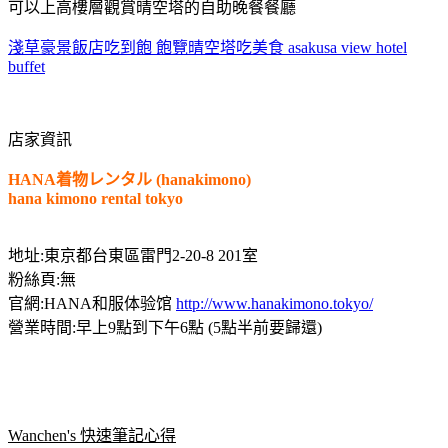
可以上高樓層觀賞晴空塔的自助晚餐餐廳
淺草豪景飯店吃到飽 飽覽晴空塔吃美食 asakusa view hotel
buffet
店家資訊
HANA着物レンタル (hanakimono)
hana kimono rental tokyo
地址:東京都台東區雷門2-20-8 201室
粉絲頁:無
官網:HANA和服体验馆
http://www.hanakimono.tokyo/
營業時間:早上9點到下午6點 (5點半前要歸還)
Wanchen's 快速筆記心得