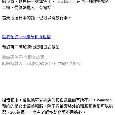
的位置，轉角是一家漢堡王，hana kimono在同一棟建築物的
二樓，從側邊進入，有電梯。
當天抵達日本的話，也可以寄放行李。
點我預約hana淺草和服租借
預訂可同時加購化妝和日式髮型
邀請碼註冊 立即省旅費
結帳時輸入klook優惠碼 8OI8H 立即折扣97元
租借和服，會根據可以挑選的花色數量而有所不同，Wanchen
預約的是女士華美和服，除了振袖套裝外的和服花色都可以挑
選，200款擇一，會有老師協助穿著不用擔心。