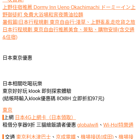
上野住宿推薦 Dormy Inn Ueno Okachimachi ドーミーイン上
野御徒町 免費大浴場和宵夜醬油拉麵
暑假篇|日本行程規劃 東京自由行:淺草、上野亂亂走吃貨之旅
日本行程規劃 東京自由行推薦美食、景點、購物安排(含交通
&住宿)
日本東京優惠
日本相關吃喝玩樂
東京好好玩 klook 即刻探索體驗
(結帳時輸入klook優惠碼 8OI8H 立即折扣97元)
東京
上網
日本4G上網卡（日本領取）
租借分享器9折 三貓繪飯讀者優惠
globalwifi
、
Wi-Ho!特樂通
交通
東京利木津巴士
、
京成電鐵
、
機場接送(成田)
、
機場接