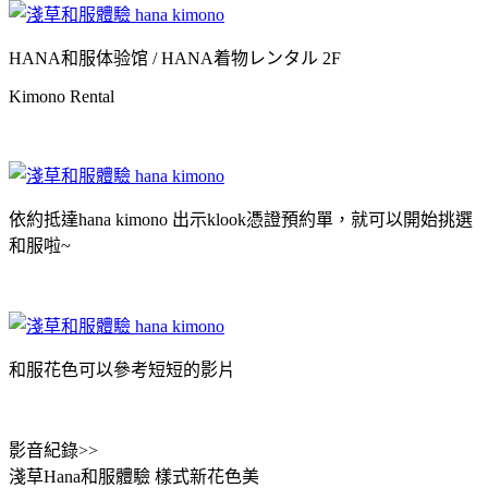
HANA和服体验馆 / HANA着物レンタル 2F
Kimono Rental
依約抵達hana kimono 出示klook憑證預約單，就可以開始挑選
和服啦~
和服花色可以參考短短的影片
影音紀錄>>
淺草Hana和服體驗 樣式新花色美